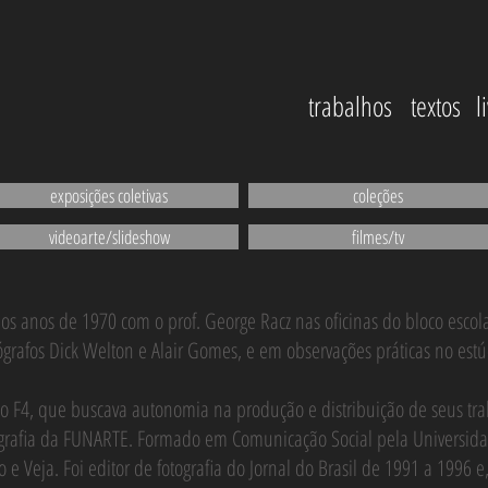
trabalhos
textos
l
exposições coletivas
coleções
videoarte/slideshow
filmes/tv
 nos anos de 1970 com o prof. George Racz nas oficinas do bloco esc
tógrafos Dick Welton e Alair Gomes, e em observações práticas no estú
 F4, que buscava autonomia na produção e distribuição de seus traba
tografia da FUNARTE. Formado em Comunicação Social pela Universid
o e Veja. Foi editor de fotografia do Jornal do Brasil de 1991 a 1996 