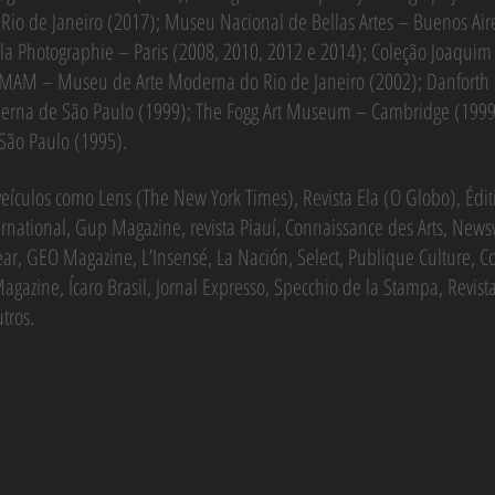
 Rio de Janeiro (2017); Museu Nacional de Bellas Artes – Buenos Ai
la Photographie – Paris (2008, 2010, 2012 e 2014); Coleção Joaqui
; MAM – Museu de Arte Moderna do Rio de Janeiro (2002); Danfort
na de São Paulo (1999); The Fogg Art Museum – Cambridge (1999);
 São Paulo (1995).
ículos como Lens (The New York Times), Revista Ela (O Globo), Édit
rnational, Gup Magazine, revista Piauí, Connaissance des Arts, Newsw
ear, GEO Magazine, L’Insensé, La Nación, Select, Publique Culture, C
Magazine, Ícaro Brasil, Jornal Expresso, Specchio de la Stampa, Revista
utros.