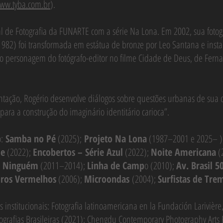
ww.tyba.com.br
).
l de Fotografia da FUNARTE com a série Na Lona. Em 2002, sua foto
82) foi transformada em estátua de bronze por Leo Santana e insta
personagem do fotógrafo-editor no filme Cidade de Deus, de Fernan
ntação, Rogério desenvolve diálogos sobre questões urbanas de su
ra a construção do imaginário identitário carioca”.
:
Samba no Pé
(2025);
Projeto Na Lona
(1987–2001 e 2025– )
de
(2022);
Encobertos – Série Azul
(2022);
Noite Americana
(
e Ninguém
(2011–2014);
Linha de Camp
o (2010);
Av. Brasil 5
iros Vermelhos
(2006);
Microondas
(2004);
Surfistas de Tre
s institucionais: Fotografia latinoamericana en la Fundación Larivièr
tografias Brasileiras (2021); Chengdu Contemporary Photography Ar