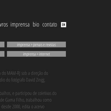
ivros
imprensa
bio
contato
imprensa > jornais e revistas
imprensa > internet
ola do MAM-RJ sob a direção do
dio do fotógrafo David Zingg.
lhos, e participou de coletivas do
ade Gama Filho, trabalhou como
e, desde 2000, edita o acervo