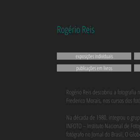
Rogério Reis
exposições individuais
publicações em livros
Rogério Reis descobriu a fotografia
Frederico Morais, nos cursos dos fo
Na década de 1980, integrou o grupo
INFOTO – Instituto Nacional de Fo
fotógrafo no Jornal do Brasil, O Glob