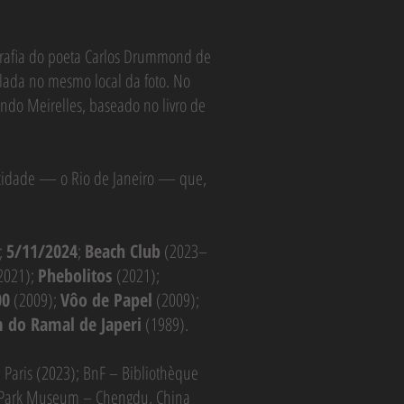
grafia do poeta Carlos Drummond de
lada no mesmo local da foto. No
do Meirelles, baseado no livro de
a cidade — o Rio de Janeiro — que,
;
5/11/2024
;
Beach Club
(2023–
2021);
Phebolitos
(2021);
00
(2009);
Vôo de Papel
(2009);
m do Ramal de Japeri
(1989).
e, Paris (2023); BnF – Bibliothèque
ts Park Museum – Chengdu, China