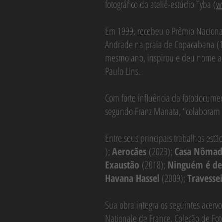
fotográfico do ateliê-estúdio Tyba (
w
Em 1999, recebeu o Prêmio Naciona
Andrade na praia de Copacabana (19
mesmo ano, inspirou e deu nome ao 
Paulo Lins.
Com forte influência da fotodocume
segundo Franz Manata, “colaboram pa
Entre seus principais trabalhos estão
);
Aerocães
(2023);
Casa Nôma
Exaustão
(2018);
Ninguém é d
Havana Hassel
(2009);
Travesse
Sua obra integra os seguintes acervo
Nationale de France, Coleção de Fo