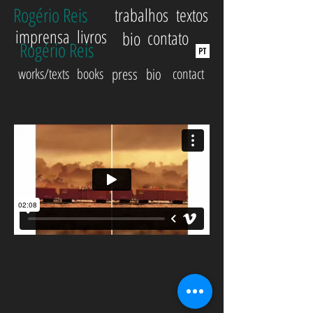
Rogério Reis
trabalhos
textos
imprensa
livros
contato
bio
Rogério Reis
works/texts
books
press
bio
contact